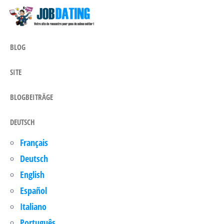
Blog
Blog
Zum
JobDating.date
JobDating.date
Inhalt
springen
BLOG
SITE
BLOGBEITRÄGE
DEUTSCH
Français
Deutsch
English
Español
Italiano
Português