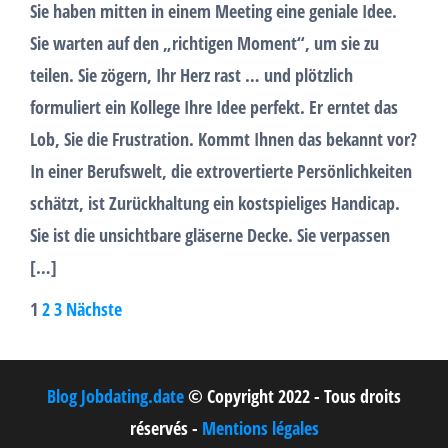
Sie haben mitten in einem Meeting eine geniale Idee.
Sie warten auf den „richtigen Moment“, um sie zu
teilen. Sie zögern, Ihr Herz rast … und plötzlich
formuliert ein Kollege Ihre Idee perfekt. Er erntet das
Lob, Sie die Frustration. Kommt Ihnen das bekannt vor?
In einer Berufswelt, die extrovertierte Persönlichkeiten
schätzt, ist Zurückhaltung ein kostspieliges Handicap.
Sie ist die unsichtbare gläserne Decke. Sie verpassen
[…]
Seitennummerierung
1
2
3
Nächste
der
Beiträge
Blog Jobdating.date
© Copyright 2022 - Tous droits
réservés -
Mentions légales