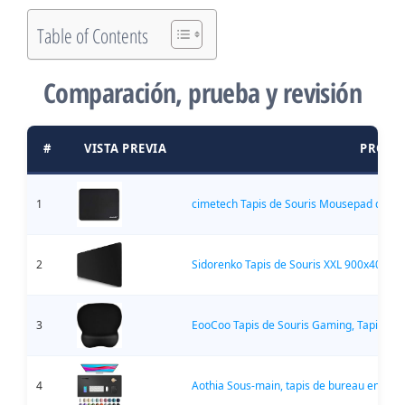
Table of Contents
Comparación, prueba y revisión
#
VISTA PREVIA
PRODU
1
cimetech Tapis de Souris Mousepad de Bur
2
Sidorenko Tapis de Souris XXL 900x400 mm
3
EooCoo Tapis de Souris Gaming, Tapis Sour
4
Aothia Sous-main, tapis de bureau en cuir P