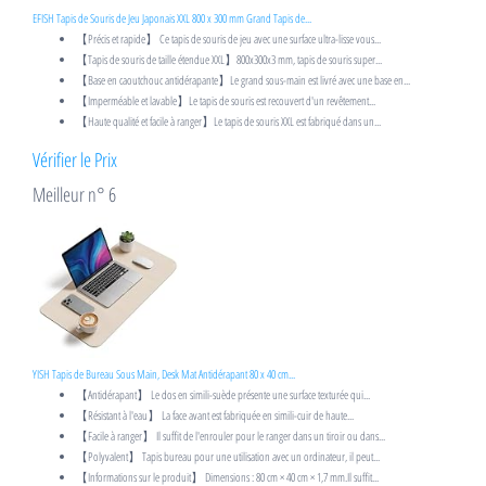
EFISH Tapis de Souris de Jeu Japonais XXL 800 x 300 mm Grand Tapis de...
【Précis et rapide】 Ce tapis de souris de jeu avec une surface ultra-lisse vous...
【Tapis de souris de taille étendue XXL】800x300x3 mm, tapis de souris super...
【Base en caoutchouc antidérapante】Le grand sous-main est livré avec une base en...
【Imperméable et lavable】Le tapis de souris est recouvert d'un revêtement...
【Haute qualité et facile à ranger】Le tapis de souris XXL est fabriqué dans un...
Vérifier le Prix
Meilleur n° 6
YISH Tapis de Bureau Sous Main, Desk Mat Antidérapant 80 x 40 cm...
【Antidérapant】 Le dos en simili-suède présente une surface texturée qui...
【Résistant à l'eau】 La face avant est fabriquée en simili-cuir de haute...
【Facile à ranger】 Il suffit de l'enrouler pour le ranger dans un tiroir ou dans...
【Polyvalent】 Tapis bureau pour une utilisation avec un ordinateur, il peut...
【Informations sur le produit】 Dimensions : 80 cm × 40 cm × 1,7 mm.Il suffit...