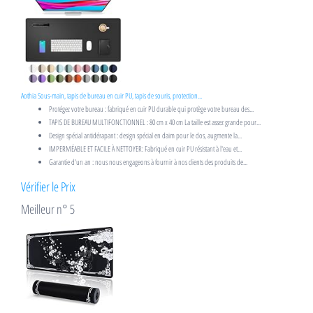
Aothia Sous-main, tapis de bureau en cuir PU, tapis de souris, protection...
Protégez votre bureau : fabriqué en cuir PU durable qui protège votre bureau des...
TAPIS DE BUREAU MULTIFONCTIONNEL : 80 cm x 40 cm La taille est assez grande pour...
Design spécial antidérapant : design spécial en daim pour le dos, augmente la...
IMPERMÉABLE ET FACILE À NETTOYER: Fabriqué en cuir PU résistant à l'eau et...
Garantie d'un an : nous nous engageons à fournir à nos clients des produits de...
Vérifier le Prix
Meilleur n° 5