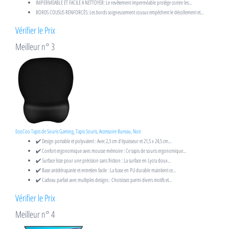
IMPERMÉABLE ET FACILE À NETTOYER: Le revêtement imperméable protège contre les...
BORDS COUSUS RENFORCÉS: Les bords soigneusement cousus empêchent le décollement et...
Vérifier le Prix
Meilleur n° 3
EooCoo Tapis de Souris Gaming, Tapis Souris, Accessoire Bureau, Noir
✔️ Design portable et polyvalent : Avec 2,3 cm d’épaisseur et 21,5 x 24,5 cm...
✔️ Confort ergonomique avec mousse mémoire : Ce tapis de souris ergonomique...
✔️ Surface lisse pour une précision sans friction : La surface en Lycra doux...
✔️ Base antidérapante et entretien facile : La base en PU durable maintient ce...
✔️ Cadeau parfait avec multiples designs : Choisissez parmi divers motifs et...
Vérifier le Prix
Meilleur n° 4