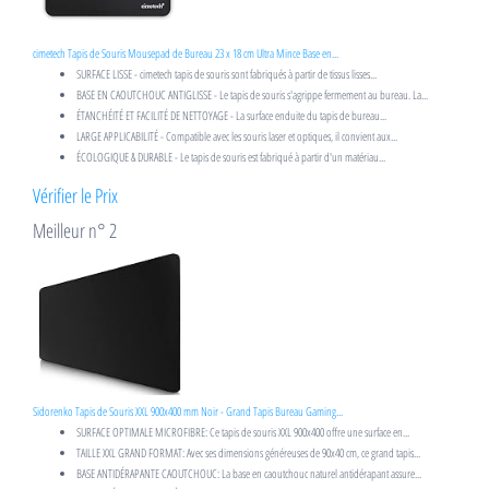
cimetech Tapis de Souris Mousepad de Bureau 23 x 18 cm Ultra Mince Base en...
SURFACE LISSE - cimetech tapis de souris sont fabriqués à partir de tissus lisses...
BASE EN CAOUTCHOUC ANTIGLISSE - Le tapis de souris s'agrippe fermement au bureau. La...
ÉTANCHÉITÉ ET FACILITÉ DE NETTOYAGE - La surface enduite du tapis de bureau...
LARGE APPLICABILITÉ - Compatible avec les souris laser et optiques, il convient aux...
ÉCOLOGIQUE & DURABLE - Le tapis de souris est fabriqué à partir d'un matériau...
Vérifier le Prix
Meilleur n° 2
Sidorenko Tapis de Souris XXL 900x400 mm Noir - Grand Tapis Bureau Gaming...
SURFACE OPTIMALE MICROFIBRE: Ce tapis de souris XXL 900x400 offre une surface en...
TAILLE XXL GRAND FORMAT: Avec ses dimensions généreuses de 90x40 cm, ce grand tapis...
BASE ANTIDÉRAPANTE CAOUTCHOUC: La base en caoutchouc naturel antidérapant assure...