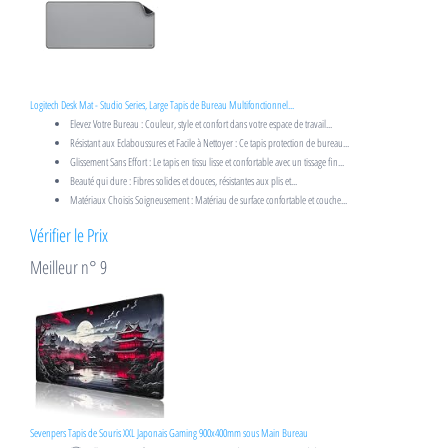
Logitech Desk Mat - Studio Series, Large Tapis de Bureau Multifonctionnel...
Elevez Votre Bureau : Couleur, style et confort dans votre espace de travail...
Résistant aux Eclaboussures et Facile à Nettoyer : Ce tapis protection de bureau...
Glissement Sans Effort : Le tapis en tissu lisse et confortable avec un tissage fin...
Beauté qui dure : Fibres solides et douces, résistantes aux plis et...
Matériaux Choisis Soigneusement : Matériau de surface confortable et couche...
Vérifier le Prix
Meilleur n° 9
Sevenpers Tapis de Souris XXL Japonais Gaming 900x400mm sous Main Bureau