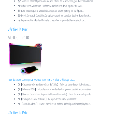
🏆 Taille XXL et motif japonais unique:Ce tapis de souris extra-grand de 900x400mm...
🖱 Surface Lisse & Précision Extrême:La surface lisse de ce tapis de bureau...
💯 Base Antidérapante & Stabilité:Ce tapis de souris gaming xxl est équip...
🎁 Bords Cousus & Durabilité:Ce tapis de souris xxl possède des bords renforcés...
💧 Imperméable & Facile d’Entretien:La surface imperméable de ce tapis de...
Vérifier le Prix
Meilleur n° 10
Tapis de Souris Gaming RGB XXL (800 x 300 mm), 14 Effets D'éclairage LED...
🖱️【Couverture Complète de Grande Taille】Taille du tapis de souris Peakness...
🖱️【Éclairage RGB】14 couleurs + le mode de changement peut être commuté en...
🖱️【Base en Caoutchouc Imperméable Antidérapante】Tapis de souris de jeu de...
🖱️【Pratique et Facile à Utiliser】Ce tapis de souris de jeu LED est...
🖱️ 【Grand Cadeau】Si vous cherchez un cadeau spécial pour les employés de...
Vérifier le Prix