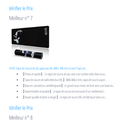
Vérifier le Prix
Meilleur n° 7
EFISH Tapis de Souris de Jeu Japonais XXL 800 x 300 mm Grand Tapis de...
【Précis et rapide】 Ce tapis de souris de jeu avec une surface ultra-lisse vous...
【Tapis de souris de taille étendue XXL】800x300x3 mm, tapis de souris super...
【Base en caoutchouc antidérapante】Le grand sous-main est livré avec une base en...
【Imperméable et lavable】Le tapis de souris est recouvert d'un revêtement...
【Haute qualité et facile à ranger】Le tapis de souris XXL est fabriqué dans un...
Vérifier le Prix
Meilleur n° 8