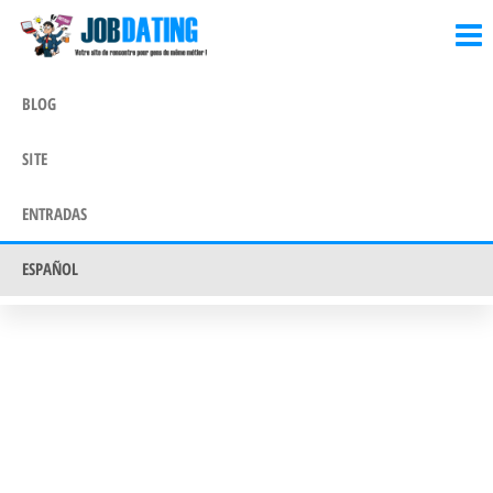
Blog
Blog
Saltar
JobDating.date
JobDating.date
al
contenido
BLOG
SITE
ENTRADAS
ESPAÑOL