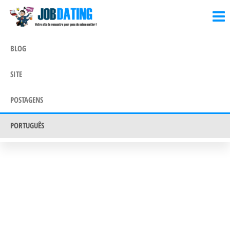
Blog
Blog
Saltar
JobDating.date
JobDating.date
para
o
BLOG
conteúdo
SITE
POSTAGENS
PORTUGUÊS