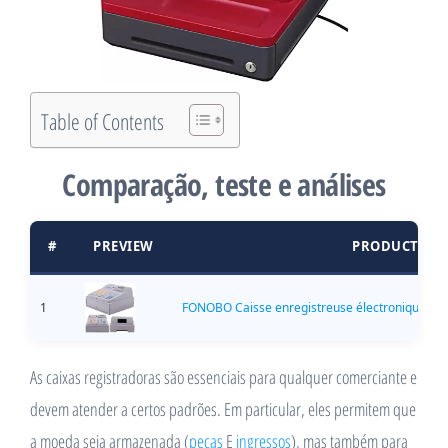
Table of Contents
Comparação, teste e análises
#
PREVIEW
PRODUCT
1
FONOBO Caisse enregistreuse électronique avec
As caixas registradoras são essenciais para qualquer comerciante e
devem atender a certos padrões. Em particular, eles permitem que
a moeda seja armazenada (
peças
E
ingressos
), mas também para